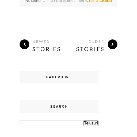
No komentar
31
Maret,
undefined by
Kania Dachlan
NEWER
OLDER
STORIES
STORIES
PAGEVIEW
SEARCH