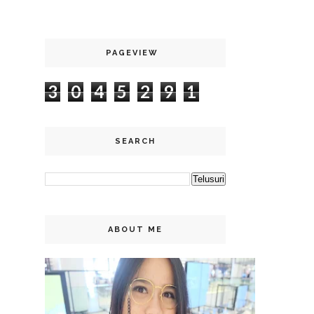
PAGEVIEW
3
0
4
5
2
9
1
SEARCH
ABOUT ME