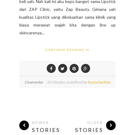
beli yah. Nah kali ini aku kepo banget sama Lipstick
dari ZAP Clinic, yaitu Zap Beauty. Gimana yah
kualitas Lipstick yang dikeluarkan sama klinik yang
biasa merawat wajah kita dengan line up
skincarenya...
CONTINUE READING
2 komentar
20
Oktober,
undefined by
Kania Dachlan
NEWER
OLDER
STORIES
STORIES