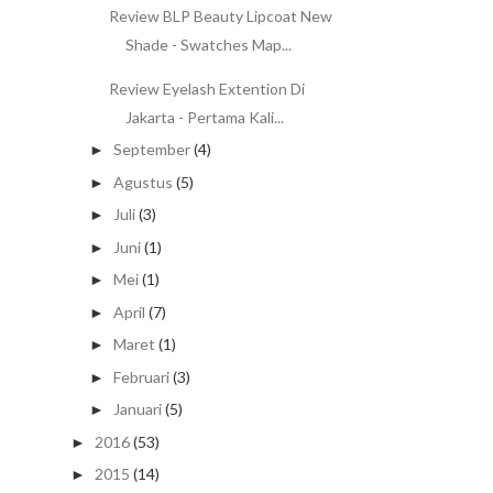
Review BLP Beauty Lipcoat New
Shade - Swatches Map...
Review Eyelash Extention Di
Jakarta - Pertama Kali...
September
(4)
►
Agustus
(5)
►
Juli
(3)
►
Juni
(1)
►
Mei
(1)
►
April
(7)
►
Maret
(1)
►
Februari
(3)
►
Januari
(5)
►
2016
(53)
►
2015
(14)
►