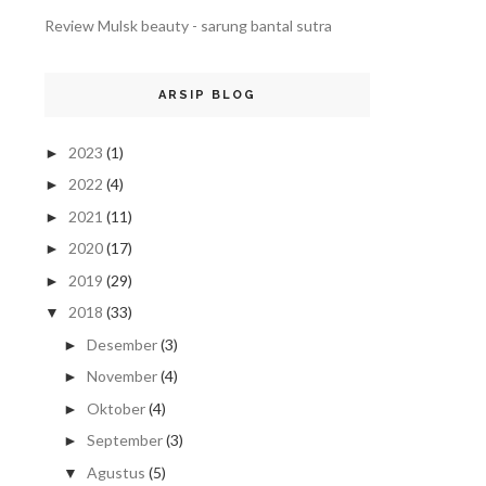
Review Mulsk beauty - sarung bantal sutra
ARSIP BLOG
2023
(1)
►
2022
(4)
►
2021
(11)
►
2020
(17)
►
2019
(29)
►
2018
(33)
▼
Desember
(3)
►
November
(4)
►
Oktober
(4)
►
September
(3)
►
Agustus
(5)
▼