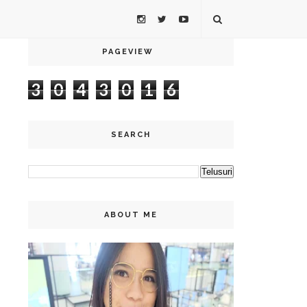
PAGEVIEW
3
0
4
3
0
1
6
SEARCH
ABOUT ME