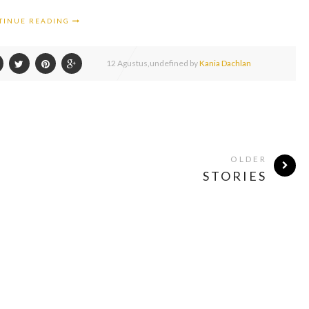
TINUE READING
12
Agustus,
undefined by
Kania Dachlan
OLDER
STORIES