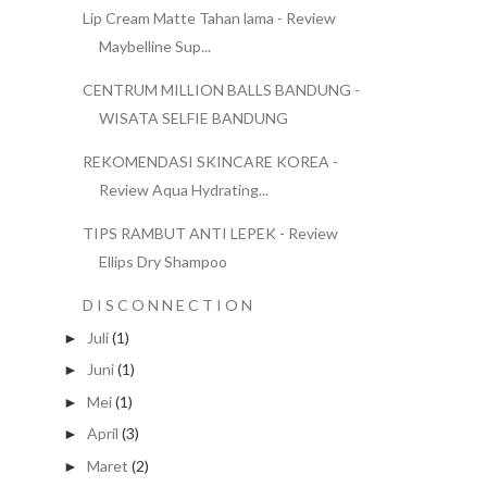
Lip Cream Matte Tahan lama - Review
Maybelline Sup...
CENTRUM MILLION BALLS BANDUNG -
WISATA SELFIE BANDUNG
REKOMENDASI SKINCARE KOREA -
Review Aqua Hydrating...
TIPS RAMBUT ANTI LEPEK - Review
Ellips Dry Shampoo
D I S C O N N E C T I O N
Juli
(1)
►
Juni
(1)
►
Mei
(1)
►
April
(3)
►
Maret
(2)
►