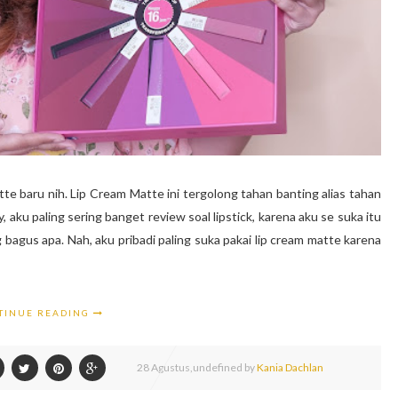
tte baru nih. Lip Cream Matte ini tergolong tahan banting alias tahan
, aku paling sering banget review soal lipstick, karena aku se suka itu
 bagus apa. Nah, aku pribadi paling suka pakai lip cream matte karena
TINUE READING
28
Agustus,
undefined by
Kania Dachlan