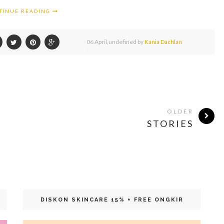
TINUE READING
06
April,
undefined by
Kania Dachlan
OLDER
STORIES
DISKON SKINCARE 15% + FREE ONGKIR