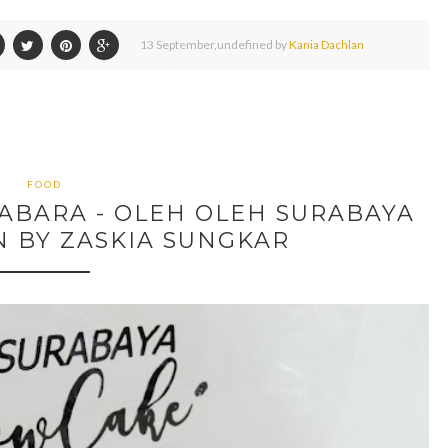
13
September,
undefined by
Kania Dachlan
FOOD
ABARA - OLEH OLEH SURABAYA
N BY ZASKIA SUNGKAR