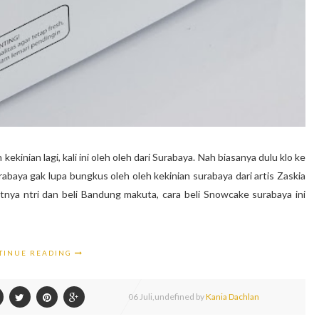
kinian lagi, kali ini oleh oleh dari Surabaya. Nah biasanya dulu klo ke
urabaya gak lupa bungkus oleh oleh kekinian surabaya dari artis Zaskia
nya ntri dan beli Bandung makuta, cara beli Snowcake surabaya ini
TINUE READING
06
Juli,
undefined by
Kania Dachlan