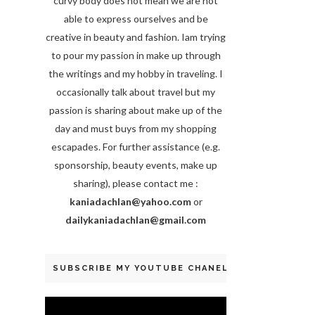
curvy body does not mean we are not
able to express ourselves and be
creative in beauty and fashion. Iam trying
to pour my passion in make up through
the writings and my hobby in traveling. I
occasionally talk about travel but my
passion is sharing about make up of the
day and must buys from my shopping
escapades. For further assistance (e.g.
sponsorship, beauty events, make up
sharing), please contact me :
kaniadachlan@yahoo.com
or
dailykaniadachlan@gmail.com
SUBSCRIBE MY YOUTUBE CHANEL