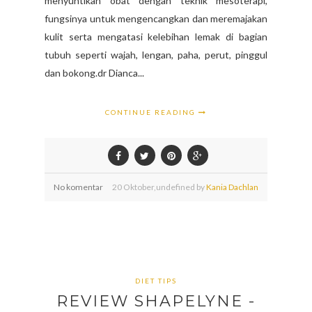
menyuntikan obat dengan teknik mesoterapi,
fungsinya untuk mengencangkan dan meremajakan
kulit serta mengatasi kelebihan lemak di bagian
tubuh seperti wajah, lengan, paha, perut, pinggul
dan bokong.dr Dianca...
CONTINUE READING
No komentar
20
Oktober,
undefined by
Kania Dachlan
DIET TIPS
REVIEW SHAPELYNE -