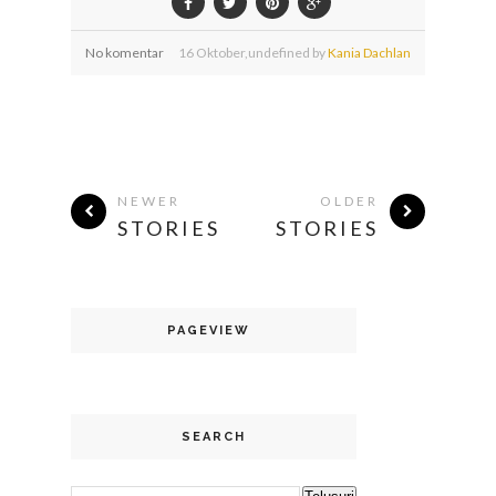
No komentar
16
Oktober,
undefined by
Kania Dachlan
NEWER
OLDER
STORIES
STORIES
PAGEVIEW
SEARCH