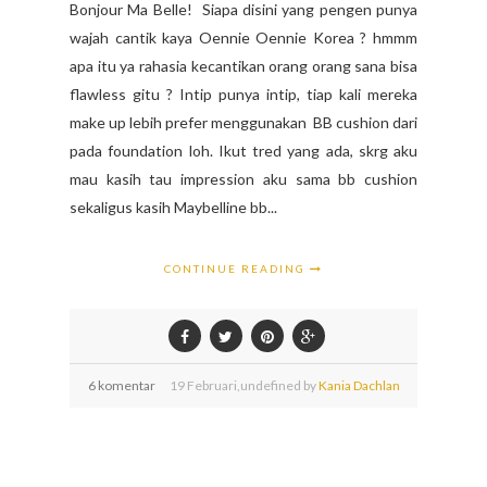
Bonjour Ma Belle! Siapa disini yang pengen punya
wajah cantik kaya Oennie Oennie Korea ? hmmm
apa itu ya rahasia kecantikan orang orang sana bisa
flawless gitu ? Intip punya intip, tiap kali mereka
make up lebih prefer menggunakan BB cushion dari
pada foundation loh. Ikut tred yang ada, skrg aku
mau kasih tau impression aku sama bb cushion
sekaligus kasih Maybelline bb...
CONTINUE READING
6 komentar
19
Februari,
undefined by
Kania Dachlan