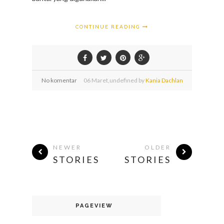
CONTINUE READING
No komentar
06
Maret,
undefined by
Kania Dachlan
NEWER
OLDER
STORIES
STORIES
PAGEVIEW