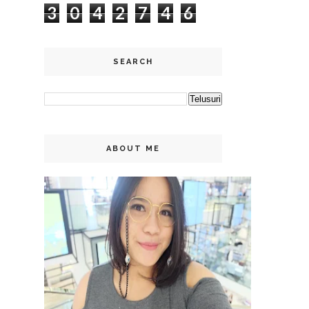
3
0
4
2
7
4
6
SEARCH
ABOUT ME