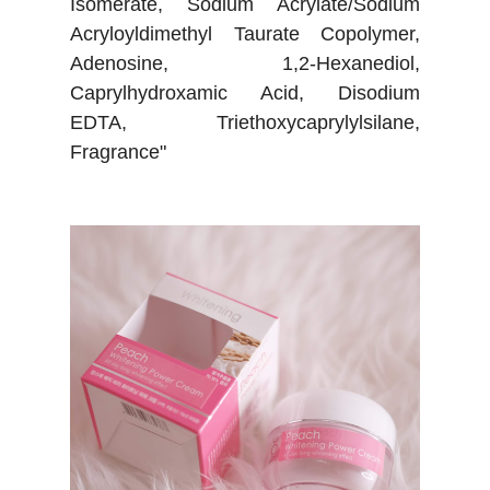
Isomerate, Sodium Acrylate/Sodium
Acryloyldimethyl Taurate Copolymer,
Adenosine, 1,2-Hexanediol,
Caprylhydroxamic Acid, Disodium
EDTA, Triethoxycaprylylsilane,
Fragrance"