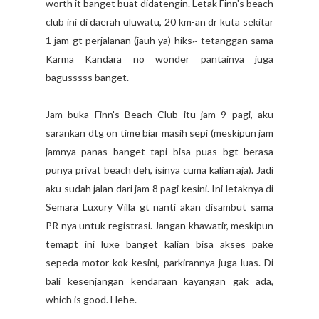
worth it banget buat didatengin. Letak Finn's beach
club ini di daerah uluwatu, 20 km-an dr kuta sekitar
1 jam gt perjalanan (jauh ya) hiks~ tetanggan sama
Karma Kandara no wonder pantainya juga
bagusssss banget.
Jam buka Finn's Beach Club itu jam 9 pagi, aku
sarankan dtg on time biar masih sepi (meskipun jam
jamnya panas banget tapi bisa puas bgt berasa
punya privat beach deh, isinya cuma kalian aja). Jadi
aku sudah jalan dari jam 8 pagi kesini. Ini letaknya di
Semara Luxury Villa gt nanti akan disambut sama
PR nya untuk registrasi. Jangan khawatir, meskipun
temapt ini luxe banget kalian bisa akses pake
sepeda motor kok kesini, parkirannya juga luas. Di
bali kesenjangan kendaraan kayangan gak ada,
which is good. Hehe.