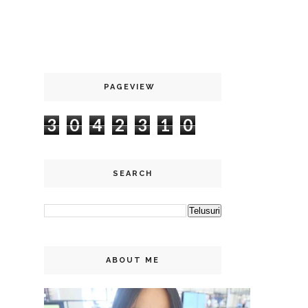
PAGEVIEW
3
0
4
2
3
1
0
SEARCH
ABOUT ME