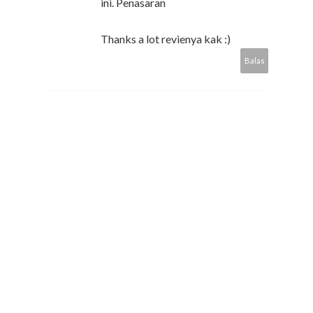
ini. Penasaran
Thanks a lot revienya kak :)
Balas