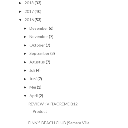
2018
(33)
►
2017
(40)
►
2016
(53)
▼
Desember
(6)
►
November
(7)
►
Oktober
(7)
►
September
(3)
►
Agustus
(7)
►
Juli
(4)
►
Juni
(7)
►
Mei
(1)
►
April
(2)
▼
REVIEW : VITACREME B12
Product
FINN'S BEACH CLUB (Semara Villa -