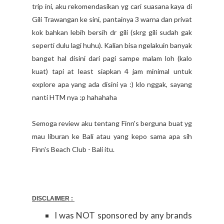
trip ini, aku rekomendasikan yg cari suasana kaya di
Gili Trawangan ke sini, pantainya 3 warna dan privat
kok bahkan lebih bersih dr gili (skrg gili sudah gak
seperti dulu lagi huhu). Kalian bisa ngelakuin banyak
banget hal disini dari pagi sampe malam loh (kalo
kuat) tapi at least siapkan 4 jam minimal untuk
explore apa yang ada disini ya :) klo nggak, sayang
nanti HTM nya :p hahahaha
Semoga review aku tentang Finn's berguna buat yg
mau liburan ke Bali atau yang kepo sama apa sih
Finn's Beach Club - Bali itu.
DISCLAIMER :
I was NOT sponsored by any brands