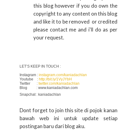
this blog however if you do own the
copyright to any content on this blog
and like it to be removed or credited
please contact me and i'll do as per
your request.
LET’S KEEP IN TOUCH :
Instagram :
instagram.com/kaniadachlan
Youtube
:
http://bit.ly/1VyJYbH
Twitter
:
twitter.com/kaniadachlan
Blog
: www.kaniadachlan.com
Snapchat
: kaniadachlan
Dont forget to join this site di pojok kanan
bawah web ini untuk update setiap
postingan baru dari blog aku.