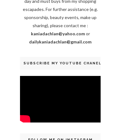
day and must buys from my shopping
escapades. For further assistance (e.g.
sponsorship, beauty events, make up
sharing), please contact me :
kaniadachlan@yahoo.com
or
dailykaniadachlan@gmail.com
SUBSCRIBE MY YOUTUBE CHANEL
FOLLOW ME ON INSTAGRAM