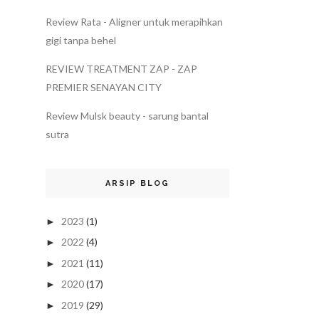
Review Rata - Aligner untuk merapihkan
gigi tanpa behel
REVIEW TREATMENT ZAP - ZAP
PREMIER SENAYAN CITY
Review Mulsk beauty - sarung bantal
sutra
ARSIP BLOG
2023
(1)
►
2022
(4)
►
2021
(11)
►
2020
(17)
►
2019
(29)
►