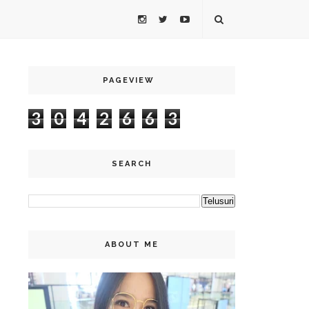
PAGEVIEW
3
0
4
2
6
6
3
SEARCH
ABOUT ME