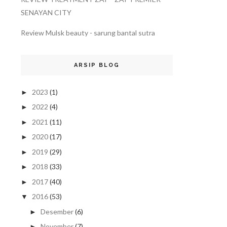
SENAYAN CITY
Review Mulsk beauty - sarung bantal sutra
ARSIP BLOG
2023
(1)
►
2022
(4)
►
2021
(11)
►
2020
(17)
►
2019
(29)
►
2018
(33)
►
2017
(40)
►
2016
(53)
▼
Desember
(6)
►
November
(7)
►