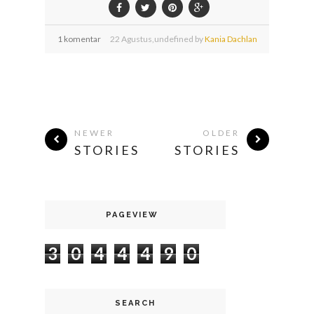
1 komentar
22
Agustus,
undefined by
Kania Dachlan
NEWER
OLDER
STORIES
STORIES
PAGEVIEW
3
0
4
4
4
9
0
SEARCH