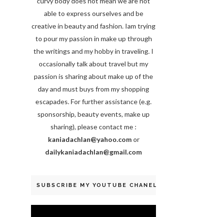
curvy body does not mean we are not
able to express ourselves and be
creative in beauty and fashion. Iam trying
to pour my passion in make up through
the writings and my hobby in traveling. I
occasionally talk about travel but my
passion is sharing about make up of the
day and must buys from my shopping
escapades. For further assistance (e.g.
sponsorship, beauty events, make up
sharing), please contact me :
kaniadachlan@yahoo.com
or
dailykaniadachlan@gmail.com
SUBSCRIBE MY YOUTUBE CHANEL