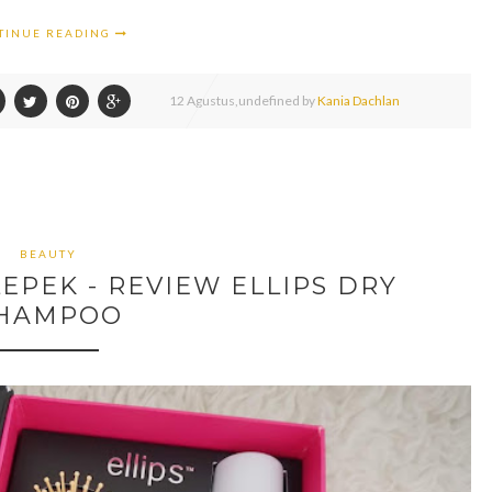
TINUE READING
12
Agustus,
undefined by
Kania Dachlan
BEAUTY
EPEK - REVIEW ELLIPS DRY
HAMPOO