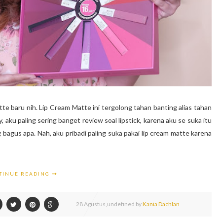
tte baru nih. Lip Cream Matte ini tergolong tahan banting alias tahan
, aku paling sering banget review soal lipstick, karena aku se suka itu
 bagus apa. Nah, aku pribadi paling suka pakai lip cream matte karena
TINUE READING
28
Agustus,
undefined by
Kania Dachlan