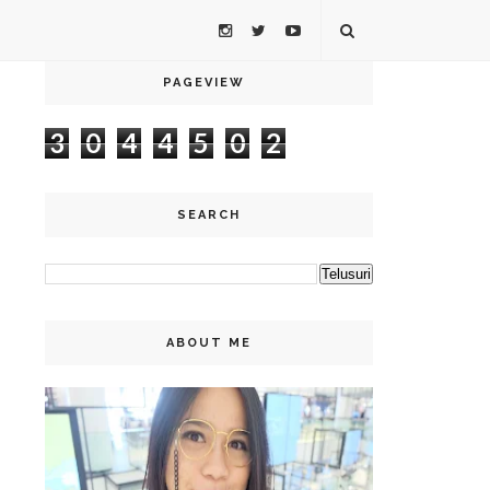
PAGEVIEW
3
0
4
4
5
0
2
SEARCH
ABOUT ME