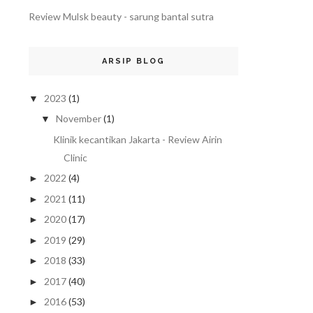
Review Mulsk beauty - sarung bantal sutra
ARSIP BLOG
2023
(1)
▼
November
(1)
▼
Klinik kecantikan Jakarta - Review Airin
Clinic
2022
(4)
►
2021
(11)
►
2020
(17)
►
2019
(29)
►
2018
(33)
►
2017
(40)
►
2016
(53)
►