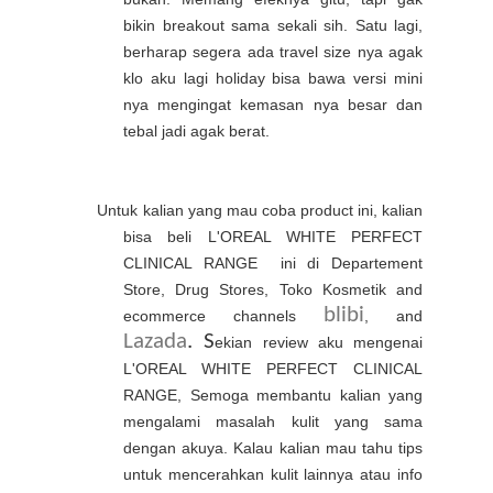
bikin breakout sama sekali sih. Satu lagi,
berharap segera ada travel size nya agak
klo aku lagi holiday bisa bawa versi mini
nya mengingat kemasan nya besar dan
tebal jadi agak berat.
Untuk kalian yang mau coba product ini, kalian
bisa beli L'OREAL WHITE PERFECT
CLINICAL RANGE ini di Departement
Store, Drug Stores,
Toko
Kosmetik
and
blibi
ecommerce channels
, and
Lazada
. S
ekian review aku mengenai
L'OREAL WHITE PERFECT CLINICAL
RANGE, Semoga membantu kalian yang
mengalami masalah kulit yang sama
dengan akuya. Kalau
kalian
mau
tahu
tips
untuk
mencerahkan
kulit
lainnya atau info