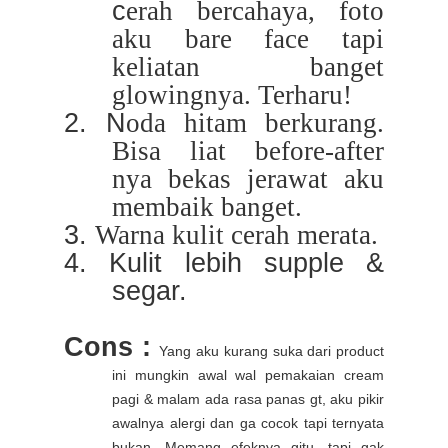
c
erah
bercahaya, foto
aku bare face tapi
keliatan banget
glowingnya. Terharu!
2. N
oda
hitam berkurang.
Bisa liat before-after
nya bekas jerawat aku
membaik banget.
3.
Warna
kulit
cerah
merata.
4. Kulit lebih supple &
segar.
Cons :
Yang aku kurang suka dari product
ini mungkin awal wal pemakaian cream
pagi & malam ada rasa panas gt, aku pikir
awalnya alergi dan ga cocok tapi ternyata
bukan. Memang efeknya gitu, tapi gak