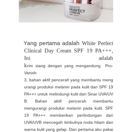
Yang pertama adalah
White Perfect
Clinical Day Cream SPF 19 PA+++,
Ini adalah
k
rim
siang
dengan
yang
mengandung
Pro-
Vanish
3,
bahan
aktif
pencerah
yang
membantu
meng
urangi
produksi
melanin
pada
kulit
dan
SPF 19
PA+++
untuk
melindungi
kulit
dari
Sinar
UVA/UV
B.
Bahan aktif pencerah membantu
mengurangi produksi melanin pada kulit.
SPF
19 PA+++ memberikan perlindungan dari
UVA/UVB mencegah timbulnya noda hitam dan
warna kulit yang gelap. Dari pertama aku pakai