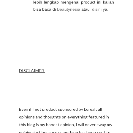
lebih lengkap mengenai product ini kalian
bisa baca di
Beautynesia
atau
disini
ya.
DISCLAIMER
Even if I got product sponsored by L'oreal , all
opinions and thoughts on everything featured in
this blog is my honest opinion, I will never sway my
opinion just because something has been sent to