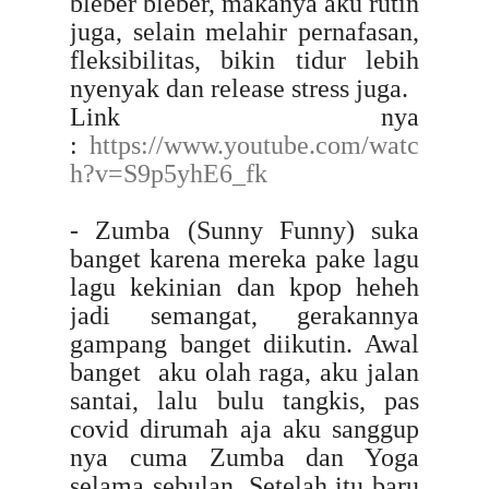
bleber bleber, makanya aku rutin
juga, selain melahir pernafasan,
fleksibilitas, bikin tidur lebih
nyenyak dan release stress juga.
Link nya
:
https://www.youtube.com/watc
h?v=S9p5yhE6_fk
- Zumba (Sunny Funny) suka
banget karena mereka pake lagu
lagu kekinian dan kpop heheh
jadi semangat, gerakannya
gampang banget diikutin. Awal
banget aku olah raga, aku jalan
santai, lalu bulu tangkis, pas
covid dirumah aja aku sanggup
nya cuma Zumba dan Yoga
selama sebulan. Setelah itu baru