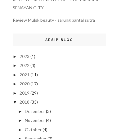
SENAYAN CITY
Review Mulsk beauty - sarung bantal sutra
ARSIP BLOG
2023
(1)
►
2022
(4)
►
2021
(11)
►
2020
(17)
►
2019
(29)
►
2018
(33)
▼
Desember
(3)
►
November
(4)
►
Oktober
(4)
►
September
(3)
►