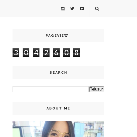
PAGEVIEW
3
0
4
2
6
0
8
SEARCH
ABOUT ME