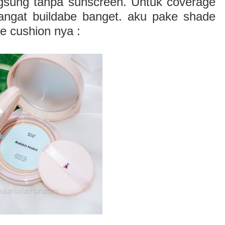
ngsung tanpa sunscreen. Untuk coverage
sangat buildabe banget. aku pake shade
de cushion nya :