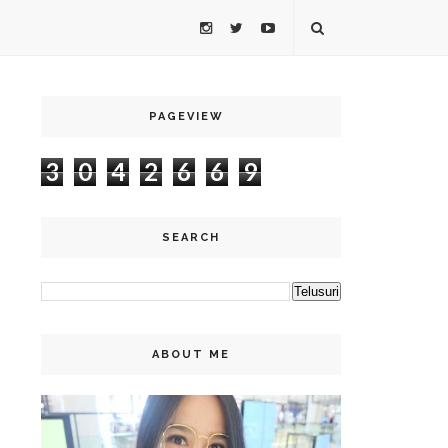
PAGEVIEW
3
0
4
2
6
6
9
SEARCH
ABOUT ME