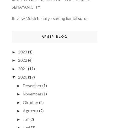
SENAYAN CITY
Review Mulsk beauty - sarung bantal sutra
ARSIP BLOG
2023
(1)
►
2022
(4)
►
2021
(11)
►
2020
(17)
▼
Desember
(1)
►
November
(1)
►
Oktober
(2)
►
Agustus
(2)
►
Juli
(2)
►
Juni
(2)
▼