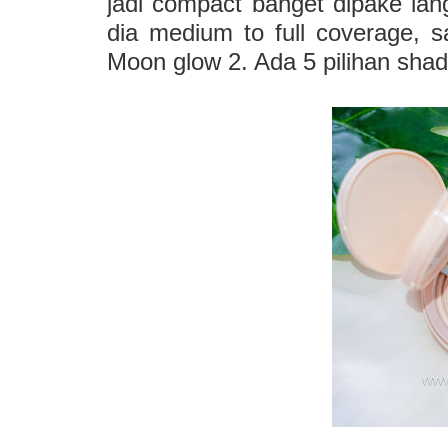
jadi compact banget dipake la
dia medium to full coverage, 
Moon glow 2. Ada 5 pilihan sha