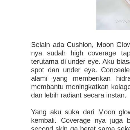
Selain ada Cushion, Moon Glow
nya sudah high coverage tap
terutama di under eye. Aku bias
spot dan under eye. Conceal
alami yang memberikan hidra
membantu meningkatkan kolagen 
dan lebih radiant secara instan.
Yang aku suka dari Moon glow,
kembali. Coverage nya juga b
second skin ga berat sama seka