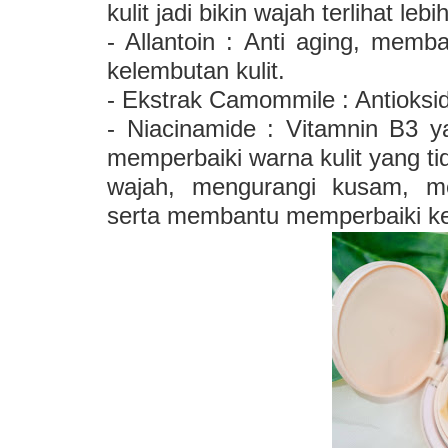
kulit jadi bikin wajah terlihat leb
- Allantoin : Anti aging, me
kelembutan kulit.
- Ekstrak Camommile : Antioksid
- Niacinamide : Vitamnin B3 y
memperbaiki warna kulit yang ti
wajah, mengurangi kusam, me
serta membantu memperbaiki ker