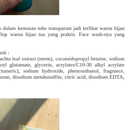
dalam kemasan tube transparant jadi terlihat warna hijau
flop warna hijau tua yang praktis. F
ace wash-nya yang
Wash
:
achta leaf extract (neem), cocamidopropyl betaine, sodium
l glutamate, glycerin, acrylates/C10-30 alkyl acrylate
tumeric), sodium hydroxide, phenoxethanol, fragrance,
none, disodium metabusulfite, citric acid, disodium EDTA,