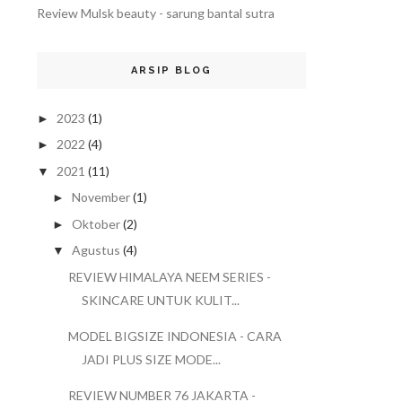
Review Mulsk beauty - sarung bantal sutra
ARSIP BLOG
2023
(1)
►
2022
(4)
►
2021
(11)
▼
November
(1)
►
Oktober
(2)
►
Agustus
(4)
▼
REVIEW HIMALAYA NEEM SERIES -
SKINCARE UNTUK KULIT...
MODEL BIGSIZE INDONESIA - CARA
JADI PLUS SIZE MODE...
REVIEW NUMBER 76 JAKARTA -