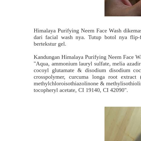
Himalaya Purifying Neem Face Wash
dikemas 
dari facial wash nya. Tutup botol nya flip-
bertekstur gel.
Kandungan
Himalaya Purifying Neem Face 
"Aqua, ammonium lauryl sulfate, melia azadir
cocoyl glutamate & disodium disodium cocoy
crosspolymer, curcuma longa root extract (
methylchloroisothiazolinone & methylisothioli
tocopheryl acetate, CI 19140, CI 42090".