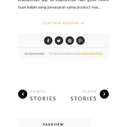
buat kalian yang penasaran sama product nya...
CONTINUE READING
No komentar
13
April,
undefined by
Kania Dachlan
NEWER
OLDER
STORIES
STORIES
PAGEVIEW