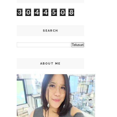
3
0
4
4
5
0
8
SEARCH
ABOUT ME