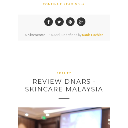
CONTINUE READING
No komentar
16
April,
undefined by
Kania Dachlan
BEAUTY
REVIEW DNARS -
SKINCARE MALAYSIA