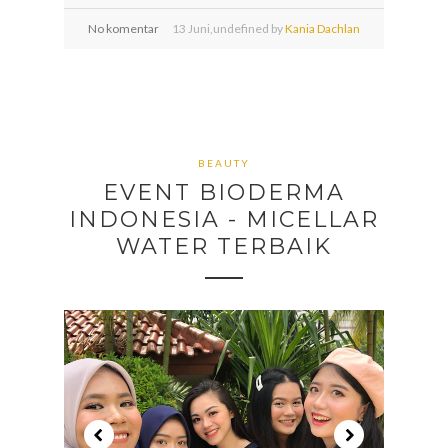
No komentar
13
Juni,
undefined by
Kania Dachlan
BEAUTY
EVENT BIODERMA
INDONESIA - MICELLAR
WATER TERBAIK