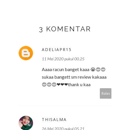
3 KOMENTAR
ADELIAPR15
11 Mei 2020 pukul 00.25
Aaaa racun banget kaaa 😭😍😍
sukaa bangett sm review kakaaa
😍😍😍❤❤❤thank u kaa
Balas
THISALMA
26 Mei 2020 pukul 05.21